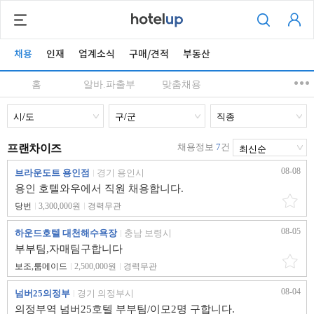
채용
인재
업계소식
구매/견적
부동산
홈
알바.파출부
맞춤채용
채용정보
7
건
프랜차이즈
08-08
브라운도트 용인점
경기 용인시
용인 호텔와우에서 직원 채용합니다.
당번
3,300,000원
경력무관
08-05
하운드호텔 대천해수욕장
충남 보령시
부부팀,자매팀구합니다
보조,룸메이드
2,500,000원
경력무관
08-04
넘버25의정부
경기 의정부시
의정부역 넘버25호텔 부부팀/이모2명 구합니다.