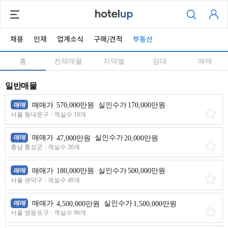
채용
인재
업계소식
구매/견적
부동산
홈
전체매물
지역별
임대
매매
일반매물
매매
매매가
570,000만원
실인수가
170,000만원
서울 동대문구
객실수 19개
매매
매매가
47,000만원
실인수가
20,000만원
충남 홍성군
객실수 20개
매매
매매가
180,000만원
실인수가
500,000만원
서울 관악구
객실수 49개
매매
매매가
4,500,000만원
실인수가
1,500,000만원
서울 영등포구
객실수 90개