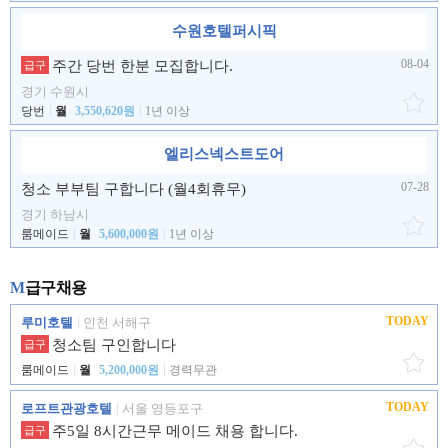
수원호텔퍼시픽
08-04
주간 당번 한분 모집합니다.
급구
경기 수원시
당번
월
3,550,620원
1년 이상
엘리스넥스트도어
07-28
청소 부부팀 구합니다 (월4회휴무)
경기 하남시
룸메이드
월
5,600,000원
1년 이상
M
급구채용
TODAY
루미호텔
인천 서해구
청소팀 구인합니다
급구
룸메이드
월
5,200,000원
경력무관
TODAY
로프트관광호텔
서울 영등포구
주5일 8시간근무 메이드 채용 합니다.
급구