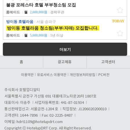
불광 포레스타 호텔 부부청소팀 모집
룸메이드
월
2,600,000원
경력무관
TODAY
방이동 호텔라움
서울 송파구
방이동 호텔라움 청소팀(부부/자매) 모집합니다.
룸메이드
월
5,600,000원
1년 이상
더보기
홈
광고제휴
고객센터
이용약관
유료서비스 이용약관
개인정보처리방침
PC버전
주식회사 호텔업디알티
서울특별시 금천구 가산동 691 대륭테크노타운20차 1807호
대표이사: 이송주
사업자등록번호: 441-87-01934
통신판매업신고: 서울금천-1204 호
직업정보: J1206020200010
고객센터: 1644-7896
Fax: 02-2225-8487
이메일:
hdrt1109@hotelupdrt.com
Copyright ⓒ HotelupDRT Corp. All Right Reserved.