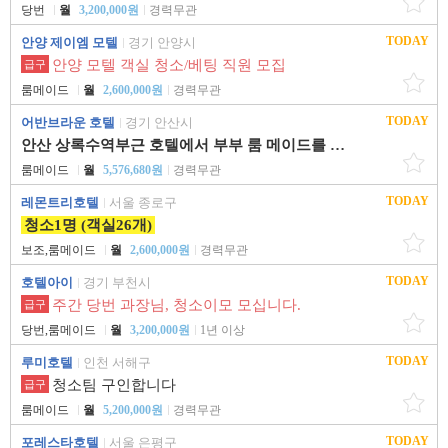
당번
월
3,200,000원
경력무관
TODAY
안양 제이엠 모텔
경기 안양시
안양 모텔 객실 청소/베팅 직원 모집
급구
룸메이드
월
2,600,000원
경력무관
TODAY
어반브라운 호텔
경기 안산시
안산 상록수역부근 호텔에서 부부 룸 메이드를 구합니다.
룸메이드
월
5,576,680원
경력무관
TODAY
레몬트리호텔
서울 종로구
청소1명 (객실26개)
보조,룸메이드
월
2,600,000원
경력무관
TODAY
호텔아이
경기 부천시
주간 당번 과장님, 청소이모 모십니다.
급구
당번,룸메이드
월
3,200,000원
1년 이상
TODAY
루미호텔
인천 서해구
청소팀 구인합니다
급구
룸메이드
월
5,200,000원
경력무관
TODAY
포레스타호텔
서울 은평구