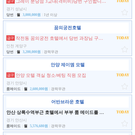
그레이 분당점 3교대(격비비)당번 구인합니다.
TODAY
급구
경기 성남시
당번
월
3,000,000원
1년 이상
꿈의궁전호텔
작전동 꿈의궁전 호텔에서 당번 과장님 구인합니다.
TODAY
급구
인천 계양구
당번
월
3,200,000원
경력무관
안양 제이엠 모텔
안양 모텔 객실 청소/베팅 직원 모집
TODAY
급구
경기 안양시
룸메이드
월
2,600,000원
경력무관
어반브라운 호텔
안산 상록수역부근 호텔에서 부부 룸 메이드를 구합니다.
TODAY
경기 안산시
룸메이드
월
5,576,680원
경력무관