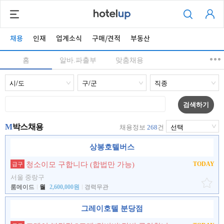
채용
인재
업계소식
구매/견적
부동산
홈
알바.파출부
맞춤채용
검색하기
M
박스채용
채용정보
268
건
상봉호텔버스
청소이모 구합니다 (합법만 가능)
TODAY
급구
서울 중랑구
룸메이드
월
2,600,000원
경력무관
그레이호텔 분당점