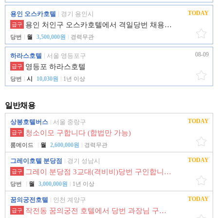
TODAY
용인 오스카호텔
경기 용인시
용인 처인구 오스카호텔에서 격일당번 채용합니다
급구
당번
월
3,500,000원
경력무관
08-09
하라스호텔
서울 영등포구
영등포 하라스호텔
급구
당번
시
10,030원
1년 이상
일반채용
TODAY
상봉호텔버스
서울 중랑구
청소이모 구합니다 (합법만 가능)
급구
룸메이드
월
2,600,000원
경력무관
TODAY
그레이호텔 분당점
경기 성남시
그레이 분당점 3교대(격비비)당번 구인합니다.
급구
당번
월
3,000,000원
1년 이상
TODAY
꿈의궁전호텔
인천 계양구
작전동 꿈의궁전 호텔에서 당번 과장님 구인합니다.
급구