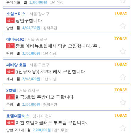
룸메이드
월
2,300,000원
1년 이상
TODAY
소설스미스
서울 강서구
당번구합니다
급구
당번
월
4,924,730원
경력무관
TODAY
에비뉴162
서울 종로구
종로 에비뉴호텔에서 당번 모집합니다.(주차업무 없습니다.)
급구
당번
월
3,300,000원
1년 이상
TODAY
쎄비앙 호텔
서울 구로구
((신규채용)) 3교대 캐셔 구인합니다
급구
캐셔
월
2,948,820원
1년 이상
TODAY
S호텔
서울 강서구
화곡S호텔 주방이모 구합니다
급구
주방
월
2,300,000원
경력무관
TODAY
호텔더클래스
경기 이천시
이천 호텔더클래스 부부팀 구합니다.
급구
당번 외 1개
월
2,700,000원
경력무관