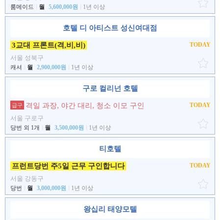
룸메이드
월
5,600,000원
1년 이상
호텔 디 아티스트 성신여대점
3교대 프론트(격,비,비)
TODAY
서울 성북구
캐셔
월
2,900,000원
1년 이상
구로 컬리넌 호텔
격일 과장, 야간 대리, 청소 이모 구인
TODAY
급구
서울 구로구
당번 외 1개
월
3,500,000원
1년 이상
티호텔
프런트당번 주5일 근무 구인합니다
TODAY
서울 강동구
당번
월
3,000,000원
1년 이상
왕십리 태양모텔