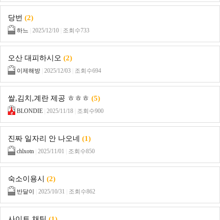
당번
(2)
하느
|
2025/12/10
|
조회수733
오산 대피하시오
(2)
이제해방
|
2025/12/03
|
조회수694
쌀,김치,계란 제공 ㅎㅎㅎ
(5)
BLONDIE
|
2025/11/18
|
조회수900
진짜 일자리 안 나오네
(1)
chlxotn
|
2025/11/01
|
조회수850
숙소이용시
(2)
반달이
|
2025/10/31
|
조회수862
사이트 채팅
(1)