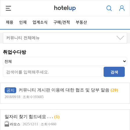
채용
인재
업계소식
구매/견적
부동산
커뮤니티 전체메뉴
취업수다방
검색
커뮤니티 게시판 이용에 대한 협조 및 당부 말씀
(20)
공지
2018/09/18
|
조회수193685
일자리 찾기 힘드네요 . . .
(1)
라모스
|
2025/12/11
|
조회수660