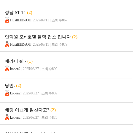
성남 ST 14
(2)
HustlEllDoOll
|
2025/09/11
|
조회수867
인덕원 오x 호텔 블랙 업소 입니다
(2)
HustlEllDoOll
|
2025/09/11
|
조회수973
에라이 퉤~
(1)
koben2
|
2025/08/27
|
조회수809
당번.
(2)
koben2
|
2025/08/27
|
조회수869
베팅 이쁘게 잘친다고?
(2)
koben2
|
2025/08/27
|
조회수875