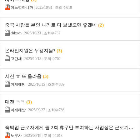
이느낌아니까
|
2025/10/31
|
조회수618
중국 사람들 본인 나라로 다 보냈으면 좋겠네
(2)
chlxotn
|
2025/10/23
|
조회수737
온라인지원은 무용지물?
(3)
고단세
|
2025/10/18
|
조회수702
서산 ㅎ 또 올라옴
(5)
이제해방
|
2025/10/15
|
조회수889
대전 ㅋㅋ
(3)
이제해방
|
2025/09/27
|
조회수766
숙박업 근로자에게 월 2회 휴무만 부여하는 사업장은 근로기준법 위반?
노무사
|
2025/09/19
|
조회수1013