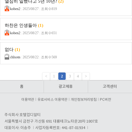
열심히 일했다고 5년 10년?
(2)
koben2
|
2025/08/27
|
조회수819
하찬은 인생들아
(1)
koben2
|
2025/08/27
|
조회수651
없다
(1)
chlxotn
|
2025/08/22
|
조회수569
<
1
2
3
4
>
홈
광고제휴
고객센터
이용약관
유료서비스 이용약관
개인정보처리방침
PC버전
주식회사 호텔업디알티
서울특별시 금천구 가산동 691 대륭테크노타운20차 1807호
대표이사: 이송주
사업자등록번호: 441-87-01934