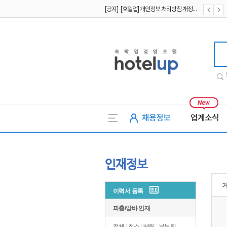
[공지] [호텔업] 개인정보 처리방침 개정본1 (19.09.02)
[공지] [호텔업] 유료서비스 이용약관 개정본2 (19.09.02)
호텔업
채용정보
업계소식
인재정보
이력서 등록
파출/알바 인재
전체
|
청소
|
베팅
|
부부팀