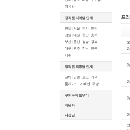
외국인
프리
정직원 지역별 인재
전체
|
서울
|
경기
|
인천
강원
|
대전
|
충남
|
충북
부산
|
울산
|
경남
|
경북
오
(
대구
|
광주
|
전남
|
전북
제주
(
정직원 직종별 인재
전체
|
당번
|
보조
|
캐셔
(
룸메이드
|
지배인
|
주방
구인구직 도우미
(
지원자
(
사장님
안