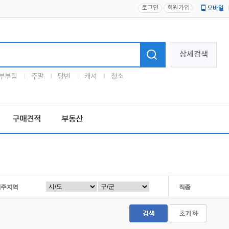
로그인
회원가입
모바일
로고
상세검색
부부팀
주말
당번
캐셔
청소
구매견적
부동산
거주지역
직종