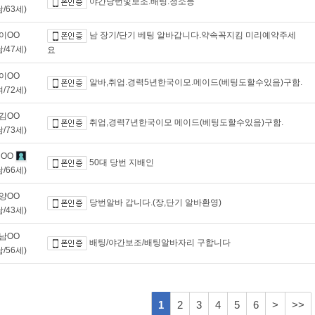
야간당번및보조.배팅.청소등
남/63세)
이OO
남 장기/단기 베팅 알바갑니다.약속꼭지킴 미리예약주세
남/47세)
요
이OO
알바,취업.경력5년한국이모.메이드(베팅도할수있음)구함.
여/72세)
김OO
취업,경력7년한국이모 메이드(베팅도할수있음)구함.
남/73세)
OO
50대 당번 지배인
남/66세)
양OO
당번알바 갑니다.(장,단기 알바환영)
남/43세)
남OO
배팅/야간보조/배팅알바자리 구합니다
남/56세)
1
2
3
4
5
6
>
>>