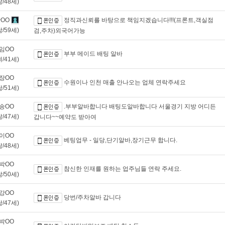
남/48세)
OO
정직과신뢰를 바탕으로 책임지겠습니다!!!(프론트,객실점
남/59세)
검,주차)외국어가능
임OO
부부 메이드 배팅 알바
여/41세)
장OO
수원이나 인천 매출 안나오는 업체 연락주세요
남/51세)
송OO
.부부알바합니다 배팅도알바합니다 서울경기 지방 어디든
남/47세)
갑니다~~예약도 받아여
이OO
베팅업무 - 일당,단기알바,장기근무 합니다.
남/48세)
박OO
참신한 인재를 원하는 업주님들 연락 주세요.
남/50세)
강OO
당번/주차알바 갑니다
남/47세)
박OO