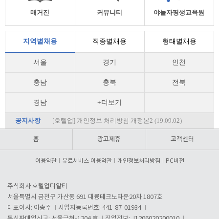
매거진
커뮤니티
야놀자평생교육원
지역별채용
직종별채용
형태별채용
서울
경기
인천
충남
충북
전북
경남
+더보기
공지사항
[호텔업] 개인정보 처리방침 개정본2 (19.09.02)
홈
광고제휴
고객센터
이용약관
유료서비스 이용약관
개인정보처리방침
PC버전
주식회사 호텔업디알티
서울특별시 금천구 가산동 691 대륭테크노타운20차 1807호
대표이사: 이송주
사업자등록번호: 441-87-01934
통신판매업신고: 서울금천-1204 호
직업정보: J1206020200010