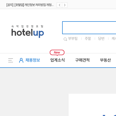
[공지] [호텔업] 개인정보 처리방침 개정본1 (19.09.02)
[공지] [호텔업] 유료서비스 이용약관 개정본2 (19.09.02)
호텔업로고
부부팀
주말
당번
캐
채용정보
업계소식
구매견적
부동산