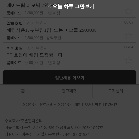
메이드팀 이모님 2인 모십니다.
오늘 하루 그만보기
룸메이드
2,800,000원
1년 이상
08-05
알브호텔
경기 부천시
베팅삼촌1, 부부팀1팀. 또는 이모둘 2500000
룸메이드
2,500,000원
경력무관
08-04
씨티호텔
경기 부천시
CT 호텔에 배팅 모집합니다
룸메이드
2,600,000원
1년 이상
일반채용 더보기
홈
광고제휴
고객센터
이용약관
유료서비스 이용약관
개인정보처리방침
PC버전
주식회사 호텔업디알티
서울특별시 금천구 가산동 691 대륭테크노타운20차 1807호
대표이사: 이송주
사업자등록번호: 441-87-01934