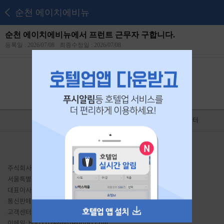
순천 에이치에비뉴
순천 에이치에비뉴에서 프런트 근무자 구합니다.
등록일 : 2026/07/08
최종수정일 : 2026/07/08
본 공고는
2026년 07월 27일
에 마감되었습니다.
홈
광고제휴
고객센터
이용약관
유료서비스 이용약관
개인정보처리방침
PC버전
주식회사 호텔업디알티
서울특별시 금천구 가산동 691 대륭테크노타운20차 1807호
대표이사: 이송주
사업자등록번호: 441-87-01934
통신판매업신고: 서울금천-1204 호
직업정보: J1206020200010
고객센터: 1644-7896
Fax: 02-2225-8487
이메일:
hdrt1109@hotelupdrt.com