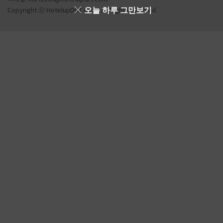
오늘 하루 그만보기
Copyright ⓒ HotelupDRT Corp. All Right Reserved.