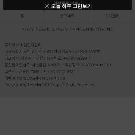
일반채용 더보기
오늘 하루 그만보기
홈
광고제휴
고객센터
이용약관
유료서비스 이용약관
개인정보처리방침
PC버전
주식회사 호텔업디알티
서울특별시 금천구 가산동 691 대륭테크노타운20차 1807호
대표이사: 이송주
사업자등록번호: 441-87-01934
통신판매업신고: 서울금천-1204 호
직업정보: J1206020200010
고객센터: 1644-7896
Fax: 02-2225-8487
이메일:
hdrt1109@hotelupdrt.com
Copyright ⓒ HotelupDRT Corp. All Right Reserved.