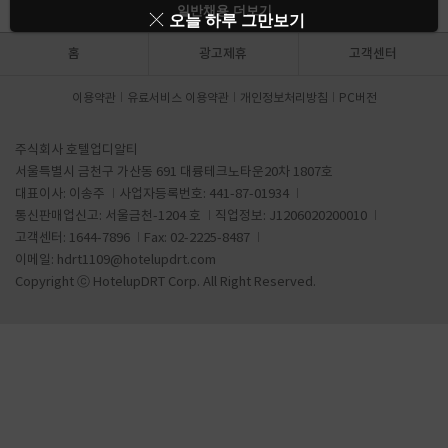
일반채용 더보기
오늘 하루 그만보기
홈
광고제휴
고객센터
이용약관
유료서비스 이용약관
개인정보처리방침
PC버전
주식회사 호텔업디알티
서울특별시 금천구 가산동 691 대륭테크노타운20차 1807호
대표이사: 이송주
사업자등록번호: 441-87-01934
통신판매업신고: 서울금천-1204 호
직업정보: J1206020200010
고객센터: 1644-7896
Fax: 02-2225-8487
이메일:
hdrt1109@hotelupdrt.com
Copyright ⓒ HotelupDRT Corp. All Right Reserved.