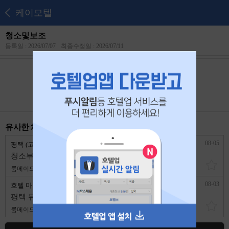
케이모텔
청소및보조
등록일 : 2026/07/07
최종수정일 : 2026/07/11
본 공고는
2026년 07월 26일
에 마감되었습니다.
유사한 채용 리스트
08-05
평택 (고덕) 비즈니스 호텔
경기 평택시
청소부부팀(식사제공) 구합니다.
룸메이드
4,800,000원
1년 이상
08-03
호텔 마루
경기 평택시
평택 뮤즈호텔 부부청소팀 / 외국인팀 구해요
룸메이드
2,600,000원
1년 이상