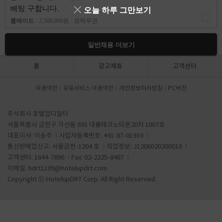
베팅 구합니다.
오늘 하루 그만보기
룸메이드
2,500,000원
경력무관
일반채용 더보기
홈
광고제휴
고객센터
이용약관
유료서비스 이용약관
개인정보처리방침
PC버전
주식회사 호텔업디알티
서울특별시 금천구 가산동 691 대륭테크노타운20차 1807호
대표이사: 이송주
사업자등록번호: 441-87-01934
통신판매업신고: 서울금천-1204 호
직업정보: J1206020200010
고객센터: 1644-7896
Fax: 02-2225-8487
이메일:
hdrt1109@hotelupdrt.com
Copyright ⓒ HotelupDRT Corp. All Right Reserved.