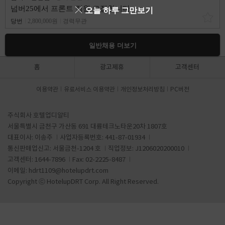
넘버25에서 프론트 직원 모집합니다
오늘 하루 그만보기
당번
2,800,000원
경력무관
일반채용 더보기
홈
광고제휴
고객센터
이용약관
유료서비스 이용약관
개인정보처리방침
PC버전
주식회사 호텔업디알티
서울특별시 금천구 가산동 691 대륭테크노타운20차 1807호
대표이사: 이송주
사업자등록번호: 441-87-01934
통신판매업신고: 서울금천-1204 호
직업정보: J1206020200010
고객센터: 1644-7896
Fax: 02-2225-8487
이메일:
hdrt1109@hotelupdrt.com
Copyright ⓒ HotelupDRT Corp. All Right Reserved.