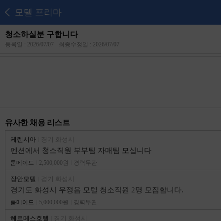
모텔 프리마
청소하실분 구합니다
등록일 : 2026/07/07
최종수정일 : 2026/07/07
유사한 채용 리스트
케렌시아
경기 화성시
펜션에서 청소직원 부부팀 자매팀 모십니다
룸메이드
2,500,000원
경력무관
장안모텔
경기 화성시
경기도 화성시 우정읍 모텔 청소직원 2명 모집합니다.
룸메이드
5,000,000원
경력무관
헤르메스호텔
경기 화성시