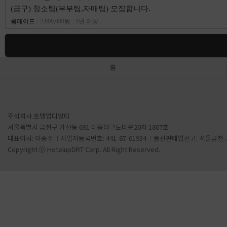
(급구) 청소팀(부부팀,자매팀) 모집합니다.
룸메이드
2,800,000원
1년 이상
홈
주식회사 호텔업디알티
서울특별시 금천구 가산동 691 대륭테크노타운20차 1807호
대표이사: 이송주
사업자등록번호: 441-87-01934
통신판매업신고: 서울금천-1
Copyright ⓒ HotelupDRT Corp. All Right Reserved.