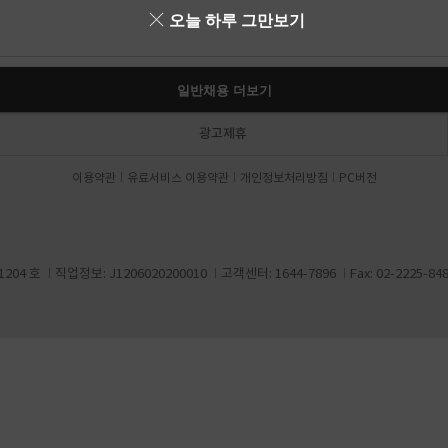
오늘 하루 그만보기
일반채용 더보기
광고제휴
이용약관
유료서비스 이용약관
개인정보처리방침
PC버전
204 호
직업정보: J1206020200010
고객센터: 1644-7896
Fax: 02-2225-84