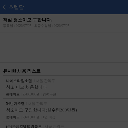
호텔담
객실 청소이모 구합니다.
등록일 : 2026/07/07
최종수정일 : 2026/07/07
유사한 채용 리스트
나이스타임호텔
서울 관악구
청소 이모 채용합니다
룸메이드
2,400,000원
경력무관
54번가호텔
서울 관악구
청소이모 구인합니다(실수령260만원)
룸메이드
2,600,000원
1년 이상
(주)관광호텔뜨랑블루
서울 관악구