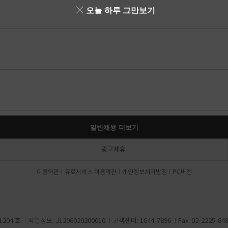
오늘 하루 그만보기
일반채용 더보기
광고제휴
이용약관
유료서비스 이용약관
개인정보처리방침
PC버전
204 호
직업정보: J1206020200010
고객센터: 1644-7896
Fax: 02-2225-84