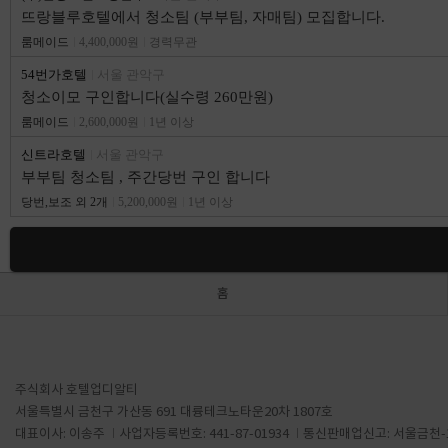
뜨랑블루호텔에서 청소팀 (부부팀, 자매팀) 모집합니다.
룸메이드
4,400,000원
경력무관
54번가호텔
서울 관악구
청소이모 구인합니다(실수령 260만원)
룸메이드
2,600,000원
1년 이상
신트라호텔
서울 관악구
부부팀 청소팀 , 주간당번 구인 합니다
당번,보조 외 2개
5,200,000원
1년 이상
홈
주식회사 호텔업디알티
서울특별시 금천구 가산동 691 대륭테크노타운20차 1807호
대표이사: 이송주
사업자등록번호: 441-87-01934
통신판매업신고: 서울금천-1