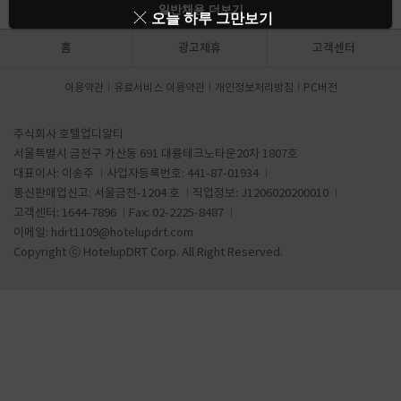
일반채용 더보기
오늘 하루 그만보기
홈
광고제휴
고객센터
이용약관
유료서비스 이용약관
개인정보처리방침
PC버전
주식회사 호텔업디알티
서울특별시 금천구 가산동 691 대륭테크노타운20차 1807호
대표이사: 이송주
사업자등록번호: 441-87-01934
통신판매업신고: 서울금천-1204 호
직업정보: J1206020200010
고객센터: 1644-7896
Fax: 02-2225-8487
이메일:
hdrt1109@hotelupdrt.com
Copyright ⓒ HotelupDRT Corp. All Right Reserved.