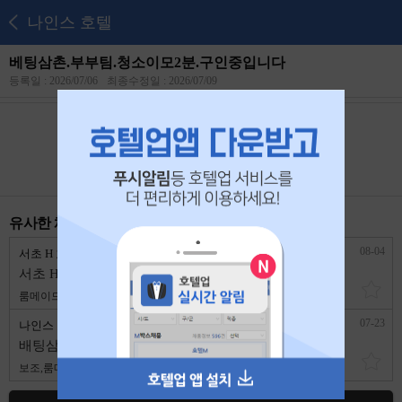
나인스 호텔
베팅삼촌.부부팀.청소이모2분.구인중입니다
등록일 : 2026/07/06
최종수정일 : 2026/07/09
본 공고는
2026년 07월 25일
에 마감되었습니다.
유사한 채용 리스트
08-04
서초 H 호텔
서울 서초구
서초 H호텔, 부부팀 구합니다.
룸메이드
4,924,730원
경력무관
07-23
나인스 호텔
서울 서초구
배팅삼촌.땜방삼촌 구인중입니다
보조,룸메이드
2,400,000원
경력무관