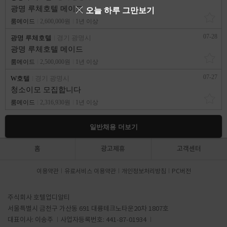
광명 루체호텔 메이드
오늘 하루 그만보기
룸메이드
2,600,000원
1년 이상
07-28
광명 루체호텔
경기 광명시
광명 루체호텔 메이드
룸메이드
2,500,000원
1년 이상
07-27
W호텔
경기 광명시
청소이모 모집합니다
룸메이드
2,316,930원
1년 이상
일반채용 더보기
홈
광고제휴
고객센터
이용약관
유료서비스 이용약관
개인정보처리방침
PC버전
주식회사 호텔업디알티
서울특별시 금천구 가산동 691 대륭테크노타운20차 1807호
대표이사: 이송주
사업자등록번호: 441-87-01934