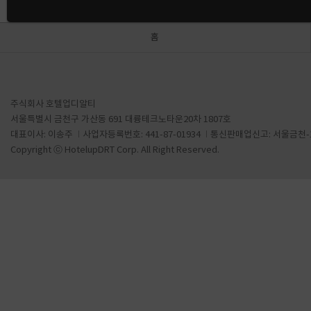
홈
주식회사 호텔업디알티
서울특별시 금천구 가산동 691 대륭테크노타운20차 1807호
대표이사: 이송주
사업자등록번호: 441-87-01934
통신판매업신고: 서울금천-1
Copyright ⓒ HotelupDRT Corp. All Right Reserved.