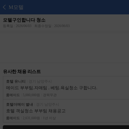
M모텔
모텔구인합니다 청소
등록일 : 2026/06/03
최종수정일 : 2026/06/03
유사한 채용 리스트
호텔 유니티
경기 남양주시
메이드 부부팀.자매팀 . 베팅.욕실청소 구합니다.
룸메이드
5,000,000원
경력무관
호텔더메이 별내
경기 남양주시
호텔 객실청소 부부팀 채용공고
룸메이드
2,631,600원
1년 이상