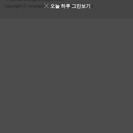
오늘 하루 그만보기
Copyright ⓒ HotelupDRT Corp. All Right Reserved.