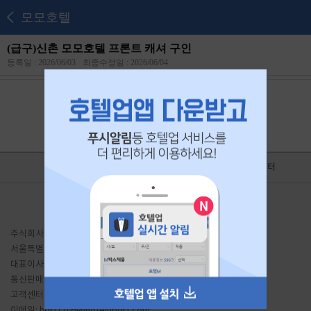
모모호텔
(급구)신촌 모모호텔 프론트 캐셔 구인
등록일 : 2026/06/03
최종수정일 : 2026/06/04
본 공고는
2026년 06월 22일
에 마감되었습니다.
홈
광고제휴
고객센터
이용약관
유료서비스 이용약관
개인정보처리방침
PC버전
주식회사 호텔업디알티
서울특별시 금천구 가산동 691 대륭테크노타운20차 1807호
대표이사: 이송주
사업자등록번호: 441-87-01934
통신판매업신고: 서울금천-1204 호
직업정보: J1206020200010
고객센터: 1644-7896
Fax: 02-2225-8487
이메일:
hdrt1109@hotelupdrt.com