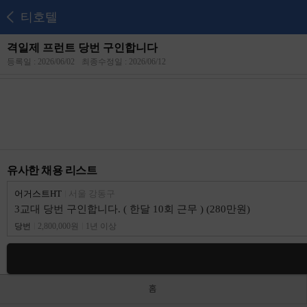
티호텔
격일제 프런트 당번 구인합니다
등록일 : 2026/06/02
최종수정일 : 2026/06/12
유사한 채용 리스트
어거스트HT
서울 강동구
3교대 당번 구인합니다. ( 한달 10회 근무 ) (280만원)
당번
2,800,000원
1년 이상
홈