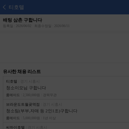
티호텔
배팅 삼촌 구합니다
등록일 : 2026/06/02
최종수정일 : 2026/06/11
유사한 채용 리스트
티호텔
경기 시흥시
청소이모님 구합니다
룸메이드
2,500,000원
경력무관
브라운도트월곶역점
경기 시흥시
청소팀(부부,자매 등 2인1조)구합니다
룸메이드
5,000,000원
1년 이상
씨하이호텔
경기 시흥시