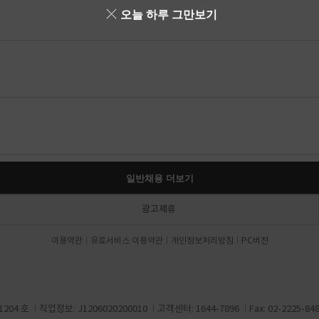
오늘 하루 그만보기
일반채용 더보기
광고제휴
이용약관
유료서비스 이용약관
개인정보처리방침
PC버전
204 호
직업정보: J1206020200010
고객센터: 1644-7896
Fax: 02-2225-84