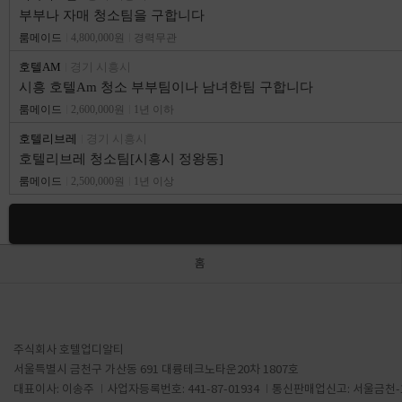
부부나 자매 청소팀을 구합니다
룸메이드
4,800,000원
경력무관
호텔AM
경기 시흥시
시흥 호텔Am 청소 부부팀이나 남녀한팀 구합니다
룸메이드
2,600,000원
1년 이하
호텔리브레
경기 시흥시
호텔리브레 청소팀[시흥시 정왕동]
룸메이드
2,500,000원
1년 이상
홈
주식회사 호텔업디알티
서울특별시 금천구 가산동 691 대륭테크노타운20차 1807호
대표이사: 이송주
사업자등록번호: 441-87-01934
통신판매업신고: 서울금천-1