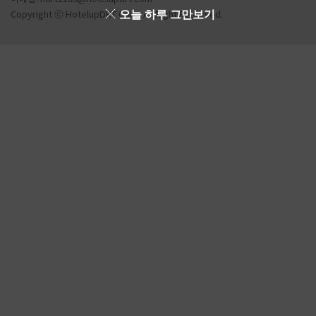
오늘 하루 그만보기
Copyright ⓒ HotelupDRT Corp. All Right Reserved.