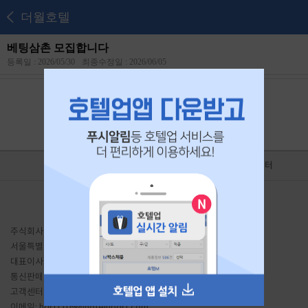
더월호텔
베팅삼촌 모집합니다
등록일 : 2026/05/30
최종수정일 : 2026/06/05
본 공고는
2026년 06월 18일
에 마감되었습니다.
홈
광고제휴
고객센터
이용약관
유료서비스 이용약관
개인정보처리방침
PC버전
주식회사 호텔업디알티
서울특별시 금천구 가산동 691 대륭테크노타운20차 1807호
대표이사: 이송주
사업자등록번호: 441-87-01934
통신판매업신고: 서울금천-1204 호
직업정보: J1206020200010
고객센터: 1644-7896
Fax: 02-2225-8487
이메일:
hdrt1109@hotelupdrt.com