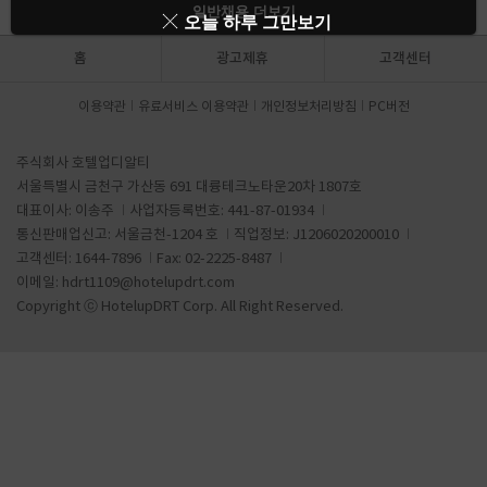
일반채용 더보기
오늘 하루 그만보기
홈
광고제휴
고객센터
이용약관
유료서비스 이용약관
개인정보처리방침
PC버전
주식회사 호텔업디알티
서울특별시 금천구 가산동 691 대륭테크노타운20차 1807호
대표이사: 이송주
사업자등록번호: 441-87-01934
통신판매업신고: 서울금천-1204 호
직업정보: J1206020200010
고객센터: 1644-7896
Fax: 02-2225-8487
이메일:
hdrt1109@hotelupdrt.com
Copyright ⓒ HotelupDRT Corp. All Right Reserved.