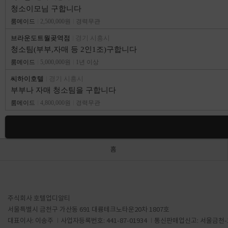
청소이모님 구합니다
룸메이드
2,500,000원
경력무관
브라운도트월곶역점
경기 시흥시
청소팀(부부,자매 등 2인1조)구합니다
룸메이드
5,000,000원
1년 이상
씨하이호텔
경기 시흥시
부부나 자매 청소팀을 구합니다
룸메이드
4,800,000원
경력무관
홈
주식회사 호텔업디알티
서울특별시 금천구 가산동 691 대륭테크노타운20차 1807호
대표이사: 이송주
사업자등록번호: 441-87-01934
통신판매업신고: 서울금천-1