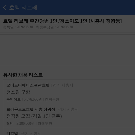
호텔 리브레
호텔 리브레 주간당번 1인 /청소이모 1인 [시흥시 정왕동]
등록일 : 2026/05/30
최종수정일 : 2026/05/30
유사한 채용 리스트
오이도더베이21관광호텔
경기 시흥시
청소팀 구함
룸메이드
5,576,680원
경력무관
브라운도트호텔 시흥 정왕점
경기 시흥시
정직원 모집 (격일 1인 근무)
당번
3,200,000원
경력무관
티호텔
경기 시흥시