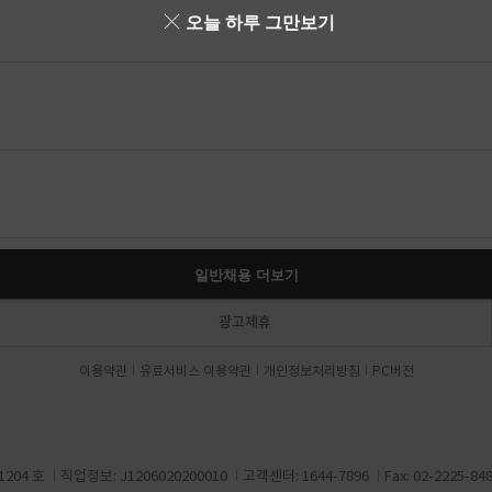
오늘 하루 그만보기
일반채용 더보기
광고제휴
이용약관
유료서비스 이용약관
개인정보처리방침
PC버전
204 호
직업정보: J1206020200010
고객센터: 1644-7896
Fax: 02-2225-84