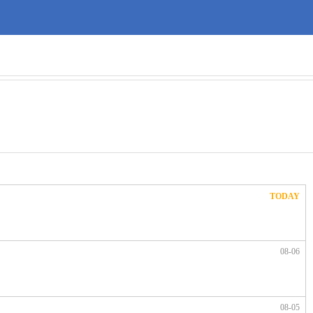
TODAY
08-06
08-05