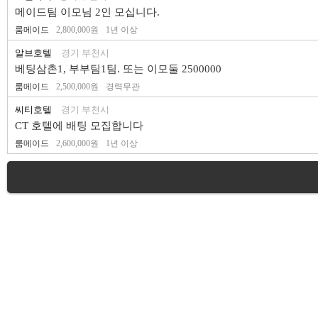
메이드팀 이모님 2인 모십니다.
룸메이드
2,800,000원
1년 이상
알브호텔
경기 부천시
베팅삼촌1, 부부팀1팀. 또는 이모둘 2500000
룸메이드
2,500,000원
경력무관
씨티호텔
경기 부천시
CT 호텔에 배팅 모집합니다
룸메이드
2,600,000원
1년 이상