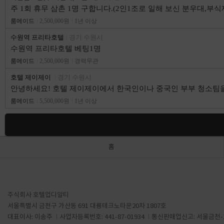
주 1회 휴무 삼촌 1명 구합니다.(2인1조로 일해 보신 분우대,부식
룸메이드
2,500,000원
1년 이상
수원역 프리타호텔
경기 수원시
수원역 프리타호텔 베팅1명
룸메이드
2,500,000원
경력무관
호텔 제이제이
경기 수원시
안녕하세요! 호텔 제이제이에서 한국인이나 중국인 부부 청소팀을
룸메이드
5,500,000원
1년 이상
홈
주식회사 호텔업디알티
서울특별시 금천구 가산동 691 대륭테크노타운20차 1807호
대표이사: 이송주
사업자등록번호: 441-87-01934
통신판매업신고: 서울금천-1