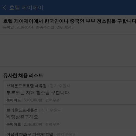
호텔 제이제이
호텔 제이제이에서 한국인이나 중국인 부부 청소팀을 구합니다
등록일 : 2026/05/04
최종수정일 : 2026/05/13
유사한 채용 리스트
브라운도트호텔 세류점
경기 수원시
부부또는 자매 청소팀 구합니다.
룸메이드
5,400,000원
경력무관
브라운도트세류점
경기 수원시
베팅삼촌구해요
룸메이드
2,316,930원
경력무관
이끌림호텔(구 피렌체)호텔
경기 수원시