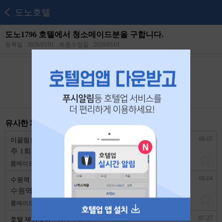
도노호텔
도노1796 호텔에서 청소메이드분을 구합니다.
등록일 : 2026/05/01
최종수정일 : 2026/05/01
본 공고는
2026년 05월 20일
에 마감되었습니다.
유사한 채용 리스트
08-05
이끌림호텔(구 피렌체)호텔
경기 수원시
주 1회 휴무 삼촌 1명 구합니다.(2인1조로 일해 보신 분우대,부식제공)
룸메이드
2,500,000원
1년 이상
08-04
수원역 프리타호텔
경기 수원시
수원역 프리타호텔 베팅1명
룸메이드
2,500,000원
경력무관
07-27
호텔 제이제이
경기 수원시