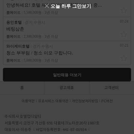
안녕하세요! 호텔 제이제이에서 한국인이나 중국인 부부 청소팀을 구합니다.
오늘 하루 그만보기
룸메이드
5,500,000원
1년 이상
07-24
용인호텔
경기 수원시
베팅삼춘
룸메이드
2,300,000원
1년 이상
07-21
와이케이호텔
경기 수원시
청소 부부팀 / 청소 이모 구합니다.
룸메이드
5,000,000원
1년 이상
일반채용 더보기
홈
광고제휴
고객센터
이용약관
유료서비스 이용약관
개인정보처리방침
PC버전
주식회사 호텔업디알티
서울특별시 금천구 가산동 691 대륭테크노타운20차 1807호
대표이사: 이송주
사업자등록번호: 441-87-01934