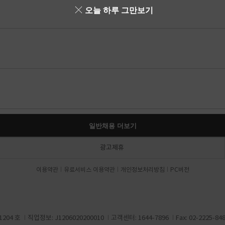
오늘 하루 그만보기
일반채용 더보기
광고제휴
이용약관
유료서비스 이용약관
개인정보처리방침
PC버전
204 호
직업정보: J1206020200010
고객센터: 1644-7896
Fax: 02-2225-84