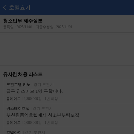
호텔요기
청소업무 해주실분
등록일 : 2025/11/01
최종수정일 : 2025/11/01
유사한 채용 리스트
부천호텔 키노
경기 부천시
급구 청소이모 1명 구합니다.
룸메이드
2,800,000원
1년 이상
원스테이호텔
경기 부천시
부천원종역호텔에서 청소부부팀모집
룸메이드
5,000,000원
1년 이상
호텔아이
경기 부천시