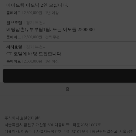
메이드팀 이모님 2인 모십니다.
룸메이드
2,800,000원
1년 이상
알브호텔
경기 부천시
베팅삼촌1, 부부팀1팀. 또는 이모둘 2500000
룸메이드
2,500,000원
경력무관
씨티호텔
경기 부천시
CT 호텔에 배팅 모집합니다
룸메이드
2,600,000원
1년 이상
홈
주식회사 호텔업디알티
서울특별시 금천구 가산동 691 대륭테크노타운20차 1807호
대표이사: 이송주
사업자등록번호: 441-87-01934
통신판매업신고: 서울금천-1