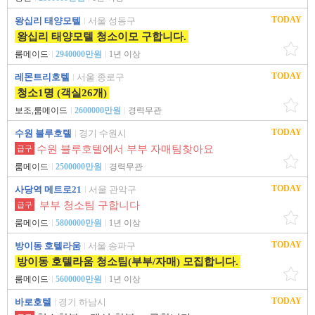
TODAY
왕십리 태양모텔
서울 성동구
왕십리 태양모텔 청소이모 구합니다.
룸메이드
2940000만원
1년 이상
TODAY
레몬트리호텔
서울 종로구
청소1명 (객실26개)
보조,룸메이드
2600000만원
경력무관
TODAY
수원 블루호텔
경기 수원시
수원 블루호텔에서 부부 자매팀찾아요
급구
룸메이드
2500000만원
경력무관
TODAY
사당역 메트로21
서울 관악구
부부 청소팀 구합니다
급구
룸메이드
5800000만원
1년 이상
TODAY
방이동 호텔라움
서울 송파구
방이동 호텔라움 청소팀(부부/자매) 모집합니다.
룸메이드
5600000만원
1년 이상
TODAY
바로호텔
경기 하남시