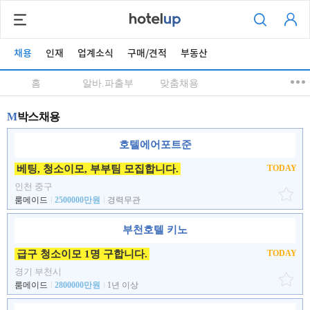
채용
인재
업계소식
구매/견적
부동산
홈
알바.파출부
맞춤채용
M
박스채용
호텔에어포트준
베팅, 청소이모, 부부팀 모집합니다.
TODAY
인천 중구
룸메이드
2500000만원
경력무관
부천호텔 키노
급구 청소이모 1명 구합니다.
TODAY
경기 부천시
룸메이드
2800000만원
1년 이상