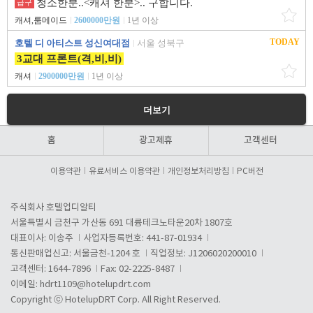
청소한분..<캐셔 한분>.. 구합니다.
급구
캐셔,룸메이드
2600000만원
1년 이상
TODAY
호텔 디 아티스트 성신여대점
서울 성북구
3교대 프론트(격,비,비)
캐셔
2900000만원
1년 이상
더보기
홈
광고제휴
고객센터
이용약관
유료서비스 이용약관
개인정보처리방침
PC버전
주식회사 호텔업디알티
서울특별시 금천구 가산동 691 대륭테크노타운20차 1807호
대표이사: 이송주
사업자등록번호: 441-87-01934
통신판매업신고: 서울금천-1204 호
직업정보: J1206020200010
고객센터: 1644-7896
Fax: 02-2225-8487
이메일:
hdrt1109@hotelupdrt.com
Copyright ⓒ HotelupDRT Corp. All Right Reserved.