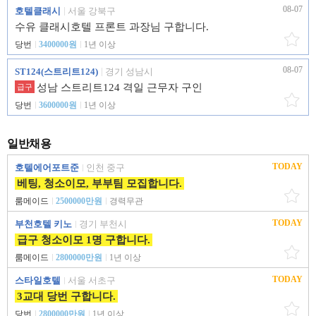
08-07
호텔클래시
서울 강북구
수유 클래시호텔 프론트 과장님 구합니다.
당번
3400000원
1년 이상
08-07
ST124(스트리트124)
경기 성남시
성남 스트리트124 격일 근무자 구인
급구
당번
3600000원
1년 이상
일반채용
TODAY
호텔에어포트준
인천 중구
베팅, 청소이모, 부부팀 모집합니다.
룸메이드
2500000만원
경력무관
TODAY
부천호텔 키노
경기 부천시
급구 청소이모 1명 구합니다.
룸메이드
2800000만원
1년 이상
TODAY
스타일호텔
서울 서초구
3교대 당번 구합니다.
당번
2800000만원
1년 이상