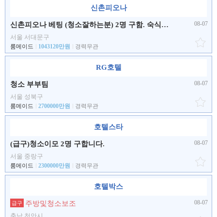
신촌피오나
08-07
신촌피오나 베팅 (청소잘하는분) 2명 구함. 숙식제공 월4회휴무
서울 서대문구
룸메이드
1043120만원
경력무관
RG호텔
08-07
청소 부부팀
서울 성북구
룸메이드
2700000만원
경력무관
호텔스타
08-07
(급구)청소이모 2명 구합니다.
서울 중랑구
룸메이드
2300000만원
경력무관
호텔박스
08-07
주방및청소보조
급구
충남 천안시