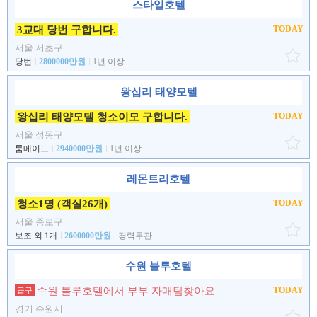
스타일호텔
3교대 당번 구합니다.
TODAY
서울 서초구
당번
2800000만원
1년 이상
왕십리 태양모텔
왕십리 태양모텔 청소이모 구합니다.
TODAY
서울 성동구
룸메이드
2940000만원
1년 이상
레몬트리호텔
청소1명 (객실26개)
TODAY
서울 종로구
보조 외 1개
2600000만원
경력무관
수원 블루호텔
수원 블루호텔에서 부부 자매팀찾아요
TODAY
급구
경기 수원시