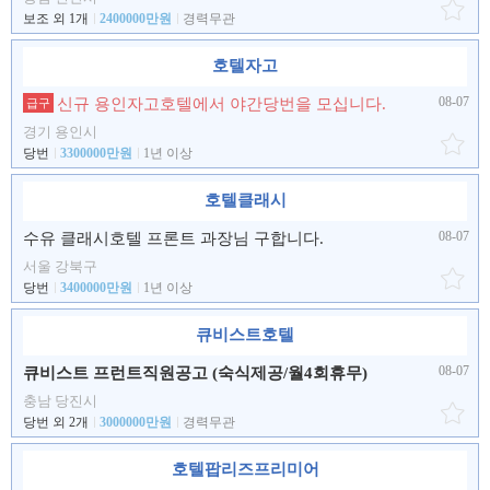
보조 외 1개
2400000만원
경력무관
호텔자고
08-07
신규 용인자고호텔에서 야간당번을 모십니다.
급구
경기 용인시
당번
3300000만원
1년 이상
호텔클래시
08-07
수유 클래시호텔 프론트 과장님 구합니다.
서울 강북구
당번
3400000만원
1년 이상
큐비스트호텔
08-07
큐비스트 프런트직원공고 (숙식제공/월4회휴무)
충남 당진시
당번 외 2개
3000000만원
경력무관
호텔팝리즈프리미어