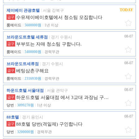
TODAY
제이베이 관광호텔
서울 강북구
수유제이베이호텔에서 청소팀 모집합니다
급구
룸메이드
5600000원
1년 이상
08-07
브라운도트호텔 세류점
경기 수원시
부부또는 자매 청소팀 구합니다.
급구
룸메이드
5400000원
경력무관
08-07
브라운도트세류점
경기 수원시
베팅삼촌구해요
급구
룸메이드
2316930원
경력무관
08-07
하운드호텔 서울대점
서울 관악구
하운드호텔 서울대점 에서 3교대 과장님 구인합니다.
급구
당번
3099270원
1년 이상
08-07
88호텔
경기 용인시
88호텔 당번(격일제) 구인합니다
급구
당번
3200000원
경력무관