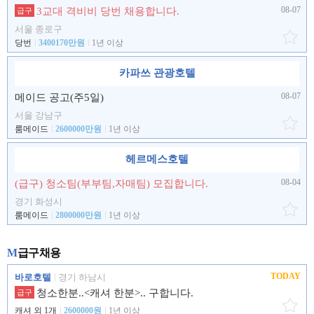
08-07
3교대 격비비 당번 채용합니다.
급구
서울 종로구
당번
3400170만원
1년 이상
카파쓰 관광호텔
08-07
메이드 공고(주5일)
서울 강남구
룸메이드
2600000만원
1년 이상
헤르메스호텔
08-04
(급구) 청소팀(부부팀,자매팀) 모집합니다.
경기 화성시
룸메이드
2800000만원
1년 이상
M
급구채용
TODAY
바로호텔
경기 하남시
청소한분..<캐셔 한분>.. 구합니다.
급구
캐셔 외 1개
2600000원
1년 이상