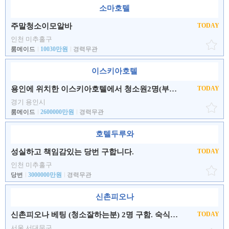
소마호텔
주말청소이모알바
TODAY
인천 미추홀구
룸메이드
10030만원
경력무관
이스키아호텔
용인에 위치한 이스키아호텔에서 청소원2명(부부,자매)을 모집합니다..
TODAY
경기 용인시
룸메이드
2600000만원
경력무관
호텔두루와
성실하고 책임감있는 당번 구합니다.
TODAY
인천 미추홀구
당번
3000000만원
경력무관
신촌피오나
신촌피오나 베팅 (청소잘하는분) 2명 구함. 숙식제공 월4회휴무
TODAY
서울 서대문구