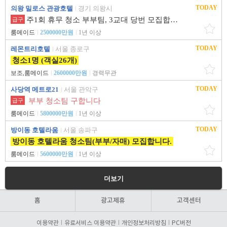
TODAY
의왕 밀로스 관광호텔
경기 의왕시
주1회 휴무 청소 부부팀, 3교대 당번 모집합니다.
급구
룸메이드
2500000만원
1년 이상
TODAY
레몬트리호텔
서울 종로구
청소1명 (객실26개)
보조,룸메이드
2600000만원
경력무관
TODAY
사당역 메트로21
서울 관악구
부부 청소팀 구합니다
급구
룸메이드
5800000만원
1년 이상
TODAY
방이동 호텔라움
서울 송파구
방이동 호텔라움 청소팀(부부/자매) 모집합니다.
룸메이드
5600000만원
1년 이상
더보기
홈
광고제휴
고객센터
이용약관
유료서비스 이용약관
개인정보처리방침
PC버전