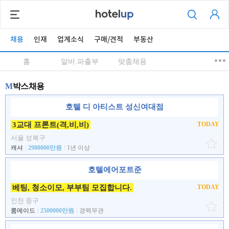
채용
인재
업계소식
구매/견적
부동산
홈
알바.파출부
맞춤채용
M
박스채용
호텔 디 아티스트 성신여대점
3교대 프론트(격,비,비)
TODAY
서울 성북구
캐셔
2900000만원
1년 이상
호텔에어포트준
베팅, 청소이모, 부부팀 모집합니다.
TODAY
인천 중구
룸메이드
2500000만원
경력무관