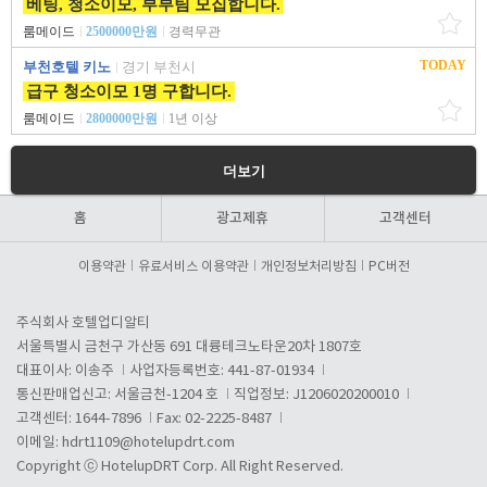
베팅, 청소이모, 부부팀 모집합니다.
룸메이드
2500000만원
경력무관
TODAY
부천호텔 키노
경기 부천시
급구 청소이모 1명 구합니다.
룸메이드
2800000만원
1년 이상
더보기
홈
광고제휴
고객센터
이용약관
유료서비스 이용약관
개인정보처리방침
PC버전
주식회사 호텔업디알티
서울특별시 금천구 가산동 691 대륭테크노타운20차 1807호
대표이사: 이송주
사업자등록번호: 441-87-01934
통신판매업신고: 서울금천-1204 호
직업정보: J1206020200010
고객센터: 1644-7896
Fax: 02-2225-8487
이메일:
hdrt1109@hotelupdrt.com
Copyright ⓒ HotelupDRT Corp. All Right Reserved.