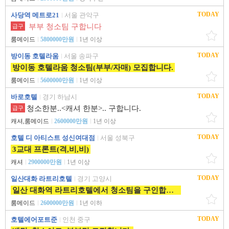
TODAY
사당역 메트로21
서울 관악구
부부 청소팀 구합니다
급구
룸메이드
5800000만원
1년 이상
TODAY
방이동 호텔라움
서울 송파구
방이동 호텔라움 청소팀(부부/자매) 모집합니다.
룸메이드
5600000만원
1년 이상
TODAY
바로호텔
경기 하남시
청소한분..<캐셔 한분>.. 구합니다.
급구
캐셔,룸메이드
2600000만원
1년 이상
TODAY
호텔 디 아티스트 성신여대점
서울 성북구
3교대 프론트(격,비,비)
캐셔
2900000만원
1년 이상
TODAY
일산대화 라트리호텔
경기 고양시
일산 대화역 라트리호텔에서 청소팀을 구인합니다.
룸메이드
2600000만원
1년 이하
TODAY
호텔에어포트준
인천 중구