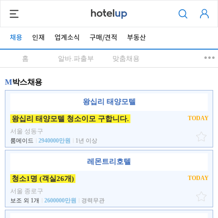
채용
인재
업계소식
구매/견적
부동산
홈
알바.파출부
맞춤채용
M
박스채용
왕십리 태양모텔
왕십리 태양모텔 청소이모 구합니다.
TODAY
서울 성동구
룸메이드
2940000만원
1년 이상
레몬트리호텔
청소1명 (객실26개)
TODAY
서울 종로구
보조 외 1개
2600000만원
경력무관