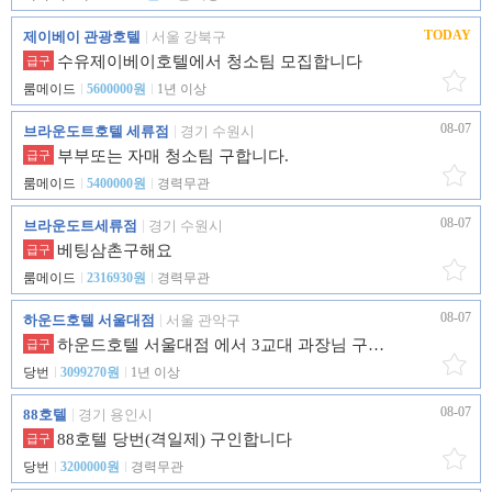
TODAY
제이베이 관광호텔
서울 강북구
수유제이베이호텔에서 청소팀 모집합니다
급구
룸메이드
5600000원
1년 이상
08-07
브라운도트호텔 세류점
경기 수원시
부부또는 자매 청소팀 구합니다.
급구
룸메이드
5400000원
경력무관
08-07
브라운도트세류점
경기 수원시
베팅삼촌구해요
급구
룸메이드
2316930원
경력무관
08-07
하운드호텔 서울대점
서울 관악구
하운드호텔 서울대점 에서 3교대 과장님 구인합니다.
급구
당번
3099270원
1년 이상
08-07
88호텔
경기 용인시
88호텔 당번(격일제) 구인합니다
급구
당번
3200000원
경력무관