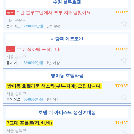
수원 블루호텔
수원 블루호텔에서 부부 자매팀찾아요
TODAY
급구
경기 수원시
룸메이드
2500000만원
경력무관
사당역 메트로21
부부 청소팀 구합니다
TODAY
급구
서울 관악구
룸메이드
5800000만원
1년 이상
방이동 호텔라움
방이동 호텔라움 청소팀(부부/자매) 모집합니다.
TODAY
서울 송파구
룸메이드
5600000만원
1년 이상
호텔 디 아티스트 성신여대점
3교대 프론트(격,비,비)
TODAY
서울 성북구