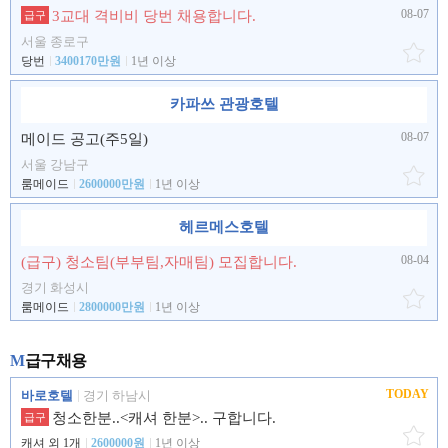
08-07
3교대 격비비 당번 채용합니다.
급구
서울 종로구
당번
3400170만원
1년 이상
카파쓰 관광호텔
08-07
메이드 공고(주5일)
서울 강남구
룸메이드
2600000만원
1년 이상
헤르메스호텔
08-04
(급구) 청소팀(부부팀,자매팀) 모집합니다.
경기 화성시
룸메이드
2800000만원
1년 이상
M
급구채용
TODAY
바로호텔
경기 하남시
청소한분..<캐셔 한분>.. 구합니다.
급구
캐셔 외 1개
2600000원
1년 이상