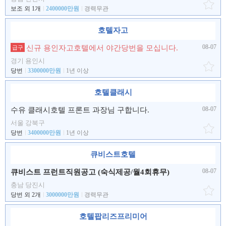
보조 외 1개
2400000만원
경력무관
호텔자고
08-07
신규 용인자고호텔에서 야간당번을 모십니다.
급구
경기 용인시
당번
3300000만원
1년 이상
호텔클래시
08-07
수유 클래시호텔 프론트 과장님 구합니다.
서울 강북구
당번
3400000만원
1년 이상
큐비스트호텔
08-07
큐비스트 프런트직원공고 (숙식제공/월4회휴무)
충남 당진시
당번 외 2개
3000000만원
경력무관
호텔팝리즈프리미어