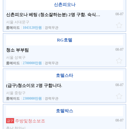
신촌피오나
08-07
신촌피오나 베팅 (청소잘하는분) 2명 구함. 숙식제공 월4회휴무
서울 서대문구
룸메이드
1043120만원
경력무관
RG호텔
08-07
청소 부부팀
서울 성북구
룸메이드
2700000만원
경력무관
호텔스타
08-07
(급구)청소이모 2명 구합니다.
서울 중랑구
룸메이드
2300000만원
경력무관
호텔박스
08-07
주방및청소보조
급구
충남 천안시