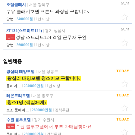
08-07
호텔클래시
서울 강북구
수유 클래시호텔 프론트 과장님 구합니다.
당번
3400000원
1년 이상
08-07
ST124(스트리트124)
경기 성남시
성남 스트리트124 격일 근무자 구인
급구
당번
3600000원
1년 이상
일반채용
TODAY
왕십리 태양모텔
서울 성동구
왕십리 태양모텔 청소이모 구합니다.
룸메이드
2940000만원
1년 이상
TODAY
레몬트리호텔
서울 종로구
청소1명 (객실26개)
보조,룸메이드
2600000만원
경력무관
TODAY
수원 블루호텔
경기 수원시
수원 블루호텔에서 부부 자매팀찾아요
급구
룸메이드
2500000만원
경력무관