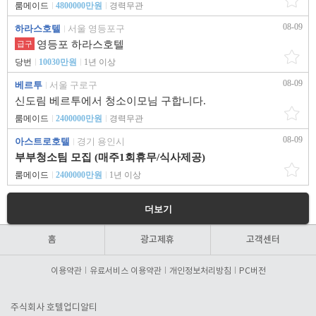
룸메이드
4800000만원
경력무관
08-09
하라스호텔
서울 영등포구
영등포 하라스호텔
급구
당번
10030만원
1년 이상
08-09
베르투
서울 구로구
신도림 베르투에서 청소이모님 구합니다.
룸메이드
2400000만원
경력무관
08-09
아스트로호텔
경기 용인시
부부청소팀 모집 (매주1회휴무/식사제공)
룸메이드
2400000만원
1년 이상
더보기
홈
광고제휴
고객센터
이용약관
유료서비스 이용약관
개인정보처리방침
PC버전
주식회사 호텔업디알티