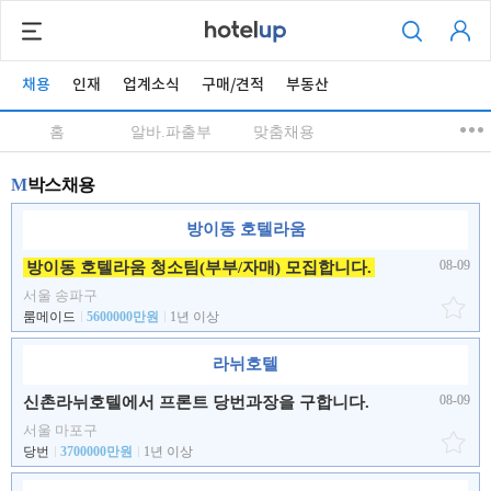
채용
인재
업계소식
구매/견적
부동산
홈
알바.파출부
맞춤채용
M
박스채용
방이동 호텔라움
08-09
방이동 호텔라움 청소팀(부부/자매) 모집합니다.
서울 송파구
룸메이드
5600000만원
1년 이상
라뉘호텔
08-09
신촌라뉘호텔에서 프론트 당번과장을 구합니다.
서울 마포구
당번
3700000만원
1년 이상