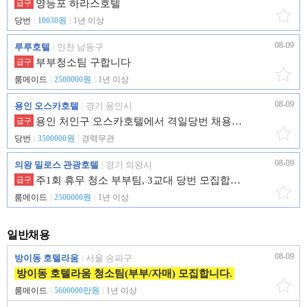
영등포 하라스호텔
급구
당번
10030원
1년 이상
08-09
루루호텔
인천 남동구
부부청소팀 구합니다
급구
룸메이드
2500000원
1년 이상
08-09
용인 오스카호텔
경기 용인시
용인 처인구 오스카호텔에서 격일당번 채용합니다
급구
당번
3500000원
경력무관
08-09
의왕 밀로스 관광호텔
경기 의왕시
주1회 휴무 청소 부부팀, 3교대 당번 모집합니다.
급구
룸메이드
2500000원
1년 이상
일반채용
08-09
방이동 호텔라움
서울 송파구
방이동 호텔라움 청소팀(부부/자매) 모집합니다.
룸메이드
5600000만원
1년 이상