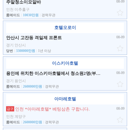
08-09
주말청소이모알바
인천 미추홀구
룸메이드
10030만원
경력무관
호텔오로이
08-09
안산시 고잔동 격일제 프론트
경기 안산시
당번
3300000만원
1년 이상
이스키아호텔
08-09
용인에 위치한 이스키아호텔에서 청소원2명(부부,자매)을 모집합니다..
경기 용인시
룸메이드
2600000만원
경력무관
아마레호텔
08-09
인천 *아마레호텔* 베팅삼촌 구합니다.
급구
인천 계양구
룸메이드
2600000만원
경력무관