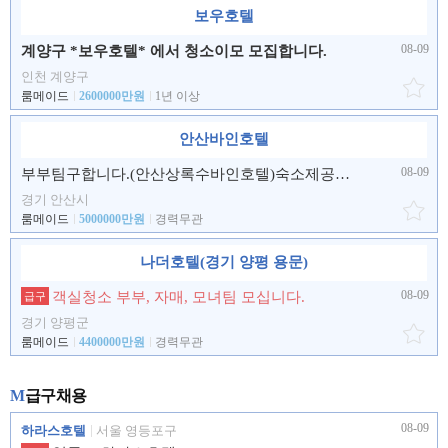
보우호텔
08-09
계양구 *보우호텔* 에서 청소이모 모집합니다.
인천 계양구
룸메이드
2600000만원
1년 이상
안산바인호텔
08-09
부부팀구합니다.(안산상록수바인호텔)숙소제공 각팀 화장실.샤워실 따로있습니다.
경기 안산시
룸메이드
5000000만원
경력무관
나더호텔(경기 양평 용문)
08-09
객실청소 부부, 자매, 모녀팀 모십니다.
급구
경기 양평군
룸메이드
4400000만원
경력무관
M
급구채용
08-09
하라스호텔
서울 영등포구