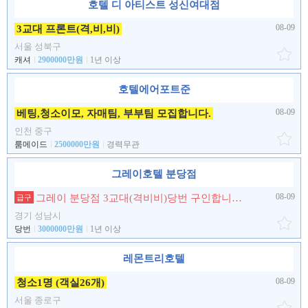
호텔 디 아티스트 성신여대점
08-09
3교대 프론트(격,비,비)
서울 성북구
캐셔
2900000만원
1년 이상
호텔에어포트준
08-09
베팅,청소이모, 자매팀, 부부팀 모집합니다.
인천 중구
룸메이드
2500000만원
경력무관
그레이호텔 분당점
08-09
그레이 분당점 3교대(격비비)당번 구인합니다.
급구
경기 성남시
당번
3000000만원
1년 이상
레몬트리호텔
08-09
청소1명 (객실26개)
서울 종로구