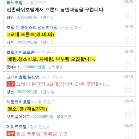
08-09
라뉘호텔
서울 마포구
신촌라뉘호텔에서 프론트 당번과장을 구합니다.
당번
3700000만원
1년 이상
08-09
호텔 디 아티스트 성신여대점
서울 성북구
3교대 프론트(격,비,비)
캐셔
2900000만원
1년 이상
08-09
호텔에어포트준
인천 중구
베팅,청소이모, 자매팀, 부부팀 모집합니다.
룸메이드
2500000만원
경력무관
08-09
그레이호텔 분당점
경기 성남시
그레이 분당점 3교대(격비비)당번 구인합니다.
급구
당번
3000000만원
1년 이상
08-09
레몬트리호텔
서울 종로구
청소1명 (객실26개)
보조,룸메이드
2600000만원
경력무관
08-09
메이트모텔
경기 안산시
청소 부부팀. 자매팀 구인
급구