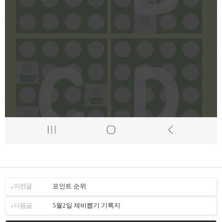
이전글
포인트 순위
▲
다음글
5월2일 제비뽑기 기록지
▼