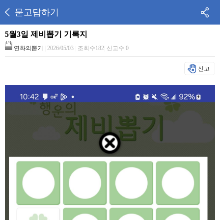
묻고답하기
5월3일 제비뽑기 기록지
연화의뽑기
|
2026/05/03
|
조회수182
|
신고수 0
신고