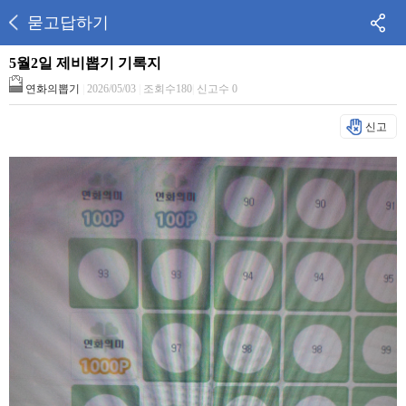
묻고답하기
5월2일 제비뽑기 기록지
연화의뽑기
|
2026/05/03
|
조회수180
|
신고수 0
신고