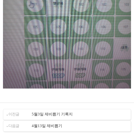
이전글
5월3일 제비뽑기 기록지
▲
다음글
4월13일 제비뽑기
▼