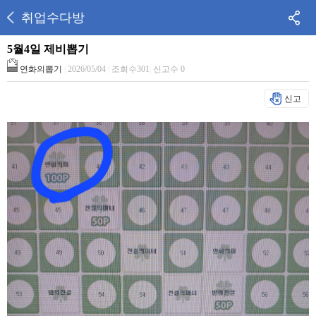
취업수다방
5월4일 제비뽑기
연화의뽑기
|
2026/05/04
|
조회수301
|
신고수 0
신고