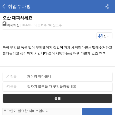
취업수다방
오산 대피하세요
이제해방
|
2026/01/15
|
조회수894
|
신고수 0
신고
특히 무인텔 쪽은 말이 무인텔이지 잡일이 자체 세탁한다면서 빨래수거하고
빨래돌리고 정리까지 시킵니다 조식 서빙하는곳과 뭐 다를게 없죠 ㅋㅋ
이전글
왜이리 까다롭냐
▲
다음글
갑자기 블랙들 다 구인올라왔네요
▼
목록