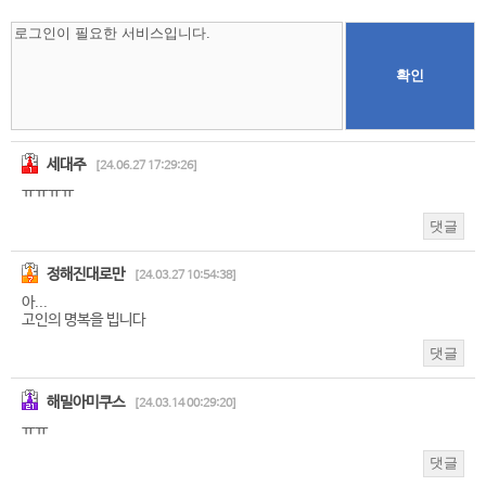
확인
세대주
[24.06.27 17:29:26]
ㅠㅠㅠㅠ
댓글
정해진대로만
[24.03.27 10:54:38]
아...
고인의 명복을 빕니다
댓글
해밀아미쿠스
[24.03.14 00:29:20]
ㅠㅠ
댓글