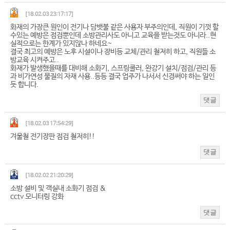
[18.02.03 23:17:17]
화재의 가장큰 원인이 전기나 담뱃불 같은 사용자 부주의인데, 직원이 기껏 할
수있는 예방은 점검뿐인데 소방관리사도 아니고 교육을 받는것도 아니라..현
실적으로는 한계가 있지않나 하네요~
결국 최고의 예방은 노후 시설이나 장비등 교체/관리 철저히 하고, 직원들 소
방교육 시켜주고..
화재가 발생했을때를 대비해 소화기, 스프링쿨러, 완강기 설치/점검/관리 등
과 비가연성 물질의 자재 사용..등등 결국 업주가 나서서 신경써야 하는 일인
듯 합니다.
댓글
[18.02.03 17:54:29]
겨울철 전기장판 점검 철저히!!
댓글
[18.02.02 21:20:29]
소방 설비 및 객실내 소화기 점검 &
cctv 모니터링 강화
댓글