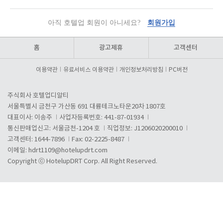
아직 호텔업 회원이 아니세요?
회원가입
홈
광고제휴
고객센터
이용약관
유료서비스 이용약관
개인정보처리방침
PC버전
주식회사 호텔업디알티
서울특별시 금천구 가산동 691 대륭테크노타운20차 1807호
대표이사: 이송주
사업자등록번호: 441-87-01934
통신판매업신고: 서울금천-1204 호
직업정보: J1206020200010
고객센터: 1644-7896
Fax: 02-2225-8487
이메일:
hdrt1109@hotelupdrt.com
Copyright ⓒ HotelupDRT Corp. All Right Reserved.